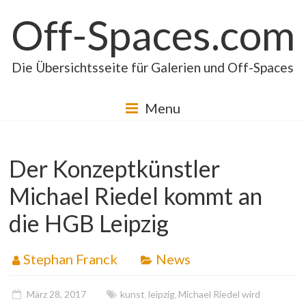
Skip
Off-Spaces.com
to
content
Die Übersichtsseite für Galerien und Off-Spaces
Menu
Der Konzeptkünstler
Michael Riedel kommt an
die HGB Leipzig
Stephan Franck
News
März 28, 2017
kunst
leipzig
Michael Riedel wird
,
,