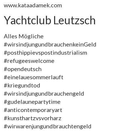
www.kataadamek.com
Yachtclub Leutzsch
Alles Mögliche
#wirsindjungundbrauchenkeinGeld
#posthippievspostindustrialism
#refugeeswelcome
#opendeutsch
#einelauesommerlauft
#kriegundtod
#wirsindjungundbrauchengeld
#gudelaunepartytime
#anticontemporaryart
#kunsthartzvsvorharz
#wirwarenjungundbrauchtengeld