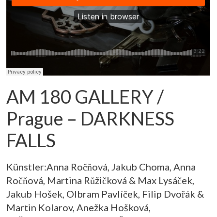
AM 180 GALLERY /
Prague – DARKNESS
FALLS
Künstler:Anna Ročňová, Jakub Choma, Anna
Ročňová, Martina Růžičková & Max Lysáček,
Jakub Hošek, Olbram Pavlíček, Filip Dvořák &
Martin Kolarov, Anežka Hošková,