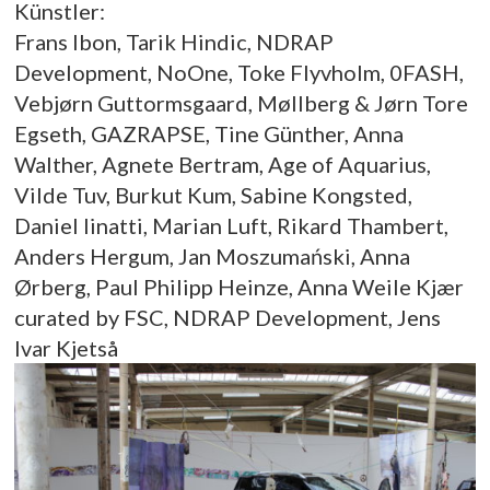
Künstler:
Frans Ibon, Tarik Hindic, NDRAP
Development, NoOne, Toke Flyvholm, 0FASH,
Vebjørn Guttormsgaard, Møllberg & Jørn Tore
Egseth, GAZRAPSE, Tine Günther, Anna
Walther, Agnete Bertram, Age of Aquarius,
Vilde Tuv, Burkut Kum, Sabine Kongsted,
Daniel Iinatti, Marian Luft, Rikard Thambert,
Anders Hergum, Jan Moszumański, Anna
Ørberg, Paul Philipp Heinze, Anna Weile Kjær
curated by FSC, NDRAP Development, Jens
Ivar Kjetså