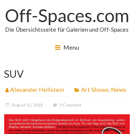
Skip
Off-Spaces.com
to
content
Die Übersichtsseite für Galerien und Off-Spaces
Menu
SUV
Alexander Hollstein
Art Shows
,
News
August 12, 2018
0 Comment