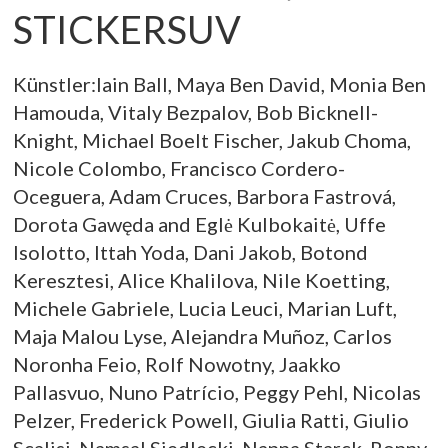
STICKERSUV
Künstler:Iain Ball, Maya Ben David, Monia Ben
Hamouda, Vitaly Bezpalov, Bob Bicknell-
Knight, Michael Boelt Fischer, Jakub Choma,
Nicole Colombo, Francisco Cordero-
Oceguera, Adam Cruces, Barbora Fastrová,
Dorota Gawęda and Eglė Kulbokaitė, Uffe
Isolotto, Ittah Yoda, Dani Jakob, Botond
Keresztesi, Alice Khalilova, Nile Koetting,
Michele Gabriele, Lucia Leuci, Marian Luft,
Maja Malou Lyse, Alejandra Muñoz, Carlos
Noronha Feio, Rolf Nowotny, Jaakko
Pallasvuo, Nuno Patrício, Peggy Pehl, Nicolas
Pelzer, Frederick Powell, Giulia Ratti, Giulio
Scalisi, Namsal Siedlecki, Nanna Starck, Ronny