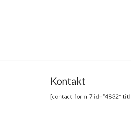
Skip
to
content
Kontakt
[contact-form-7 id=“4832″ tit