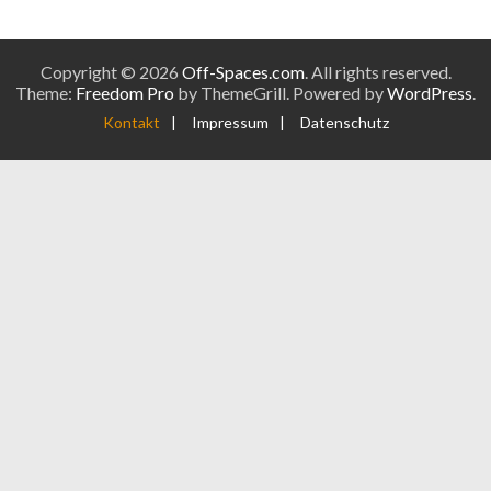
Copyright © 2026
Off-Spaces.com
. All rights reserved.
Theme:
Freedom Pro
by ThemeGrill. Powered by
WordPress
.
Kontakt
|
Impressum
|
Datenschutz